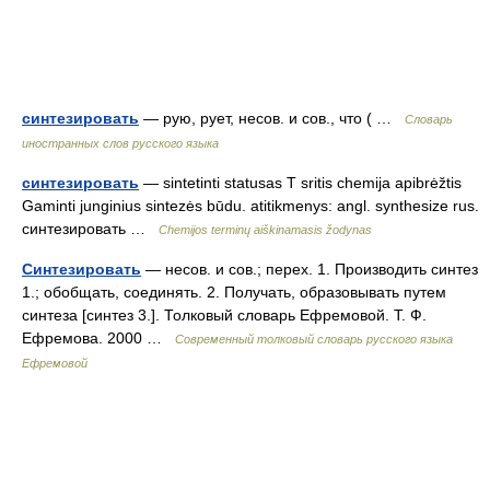
синтезировать
— рую, рует, несов. и сов., что ( …
Словарь
иностранных слов русского языка
синтезировать
— sintetinti statusas T sritis chemija apibrėžtis
Gaminti junginius sintezės būdu. atitikmenys: angl. synthesize rus.
синтезировать …
Chemijos terminų aiškinamasis žodynas
Синтезировать
— несов. и сов.; перех. 1. Производить синтез
1.; обобщать, соединять. 2. Получать, образовывать путем
синтеза [синтез 3.]. Толковый словарь Ефремовой. Т. Ф.
Ефремова. 2000 …
Современный толковый словарь русского языка
Ефремовой