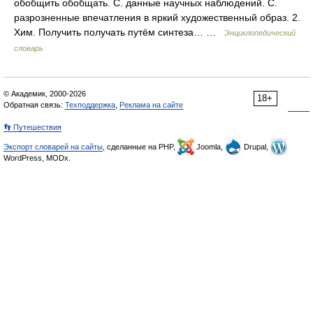
обобщить обобщать. С. данные научных наблюдений. С.
разрозненные впечатления в яркий художественный образ. 2.
Хим. Получить получать путём синтеза… …
Энциклопедический
словарь
© Академик, 2000-2026
18+
Обратная связь:
Техподдержка
,
Реклама на сайте
👣 Путешествия
Экспорт словарей на сайты
, сделанные на PHP,
Joomla,
Drupal,
WordPress, MODx.