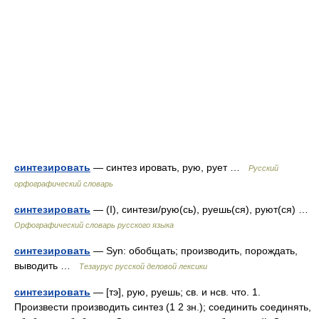
синтезировать
— синтез ировать, рую, рует …
Русский
орфографический словарь
синтезировать
— (I), синтези/рую(сь), руешь(ся), руют(ся) …
Орфографический словарь русского языка
синтезировать
— Syn: обобщать; производить, порождать,
выводить …
Тезаурус русской деловой лексики
синтезировать
— [тэ], рую, руешь; св. и нсв. что. 1.
Произвести производить синтез (1 2 зн.); соединить соединять,