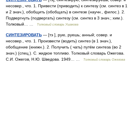
несовер., что. 1. Привести (приводить) к синтезу (см. синтез в 1
и 2 знач.), обобщить (обобщать) в синтезе (научн., филос.). 2.
Подвергнуть (подвергать) синтезу (см. синтез в 3 знач.; хим.).
Толковый… …
Толковый словарь Ушакова
СИНТЕЗИРОВАТЬ
— [тэ ], рую, руешь; анный; совер. и
несовер., что. 1. Произвести (водить) синтез (в 1 знач.),
обобщение (книжн.). 2. Получить ( чать) путём синтеза (во 2
знач.) (спец.). С. жидкое топливо. Толковый словарь Ожегова.
С.И. Ожегов, Н.Ю. Шведова. 1949… …
Толковый словарь Ожегова