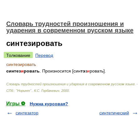
Словарь трудностей произношения и
ударения в современном русском языке
синтезировать
Толкование
Перевод
синтезировать
синтез
и
ровать
. Произносится [син
тэ
з
и
ровать].
Словарь трудностей произношения и ударения в современном русском языке. -
СПб.: "Норинт".
.
К.С. Горбачевич
.
2000
.
Игры ⚽
Нужна курсовая?
синтезатор
синтетический